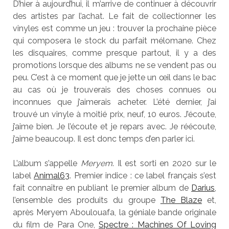
D’hier à aujourd’hui, il m’arrive de continuer à découvrir
des artistes par l’achat. Le fait de collectionner les
vinyles est comme un jeu : trouver la prochaine pièce
qui composera le stock du parfait mélomane. Chez
les disquaires, comme presque partout, il y a des
promotions lorsque des albums ne se vendent pas ou
peu. C’est à ce moment que je jette un œil dans le bac
au cas où je trouverais des choses connues ou
inconnues que j’aimerais acheter. L’été dernier, j’ai
trouvé un vinyle à moitié prix, neuf, 10 euros. J’écoute,
j’aime bien. Je l’écoute et je repars avec. Je réécoute,
j’aime beaucoup. Il est donc temps d’en parler ici.
L’album s’appelle
Meryem
. Il est sorti en 2020 sur le
label
Animal63
. Premier indice : ce label français s’est
fait connaître en publiant le premier album de
Darius
,
l’ensemble des produits du groupe
The Blaze
et,
après Meryem Aboulouafa, la géniale bande originale
du film de Para One,
Spectre : Machines Of Loving