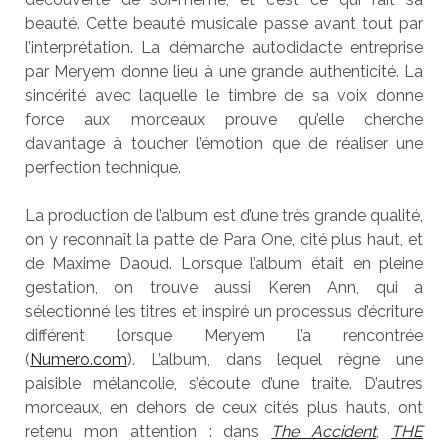
beauté. Cette beauté musicale passe avant tout par
l’interprétation. La démarche autodidacte entreprise
par Meryem donne lieu à une grande authenticité. La
sincérité avec laquelle le timbre de sa voix donne
force aux morceaux prouve qu’elle cherche
davantage à toucher l’émotion que de réaliser une
perfection technique.
La production de l’album est d’une très grande qualité,
on y reconnaît la patte de Para One, cité plus haut, et
de Maxime Daoud. Lorsque l’album était en pleine
gestation, on trouve aussi Keren Ann, qui a
sélectionné les titres et inspiré un processus d’écriture
différent lorsque Meryem l’a rencontrée
(
Numero.com
). L’album, dans lequel règne une
paisible mélancolie, s’écoute d’une traite. D’autres
morceaux, en dehors de ceux cités plus hauts, ont
retenu mon attention : dans
The Accident
,
THE