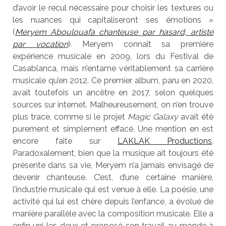
d’avoir le recul nécessaire pour choisir les textures ou
les nuances qui capitaliseront ses émotions »
(
Meryem Aboulouafa chanteuse par hasard, artiste
par vocation
)
.
Meryem connaît sa première
expérience musicale en 2009, lors du Festival de
Casablanca, mais n’entame véritablement sa carrière
musicale qu’en 2012. Ce premier album, paru en 2020,
avait toutefois un ancêtre en 2017, selon quelques
sources sur internet. Malheureusement, on n’en trouve
plus trace, comme si le projet
Magic Galaxy
avait été
purement et simplement effacé. Une mention en est
encore faite sur
LAKLAK Productions
.
Paradoxalement, bien que la musique ait toujours été
présente dans sa vie, Meryem n’a jamais envisagé de
devenir chanteuse. C’est, d’une certaine manière,
l’industrie musicale qui est venue à elle. La poésie, une
activité qui lui est chère depuis l’enfance, a évolué de
manière parallèle avec la composition musicale. Elle a
enfin uni les deux et proposé son travail au monde à