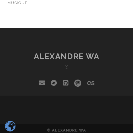
MUSIQUE
ALEXANDRE WA
☉
email
bandcamp
github
social_icon_cust
social_icon_
© ALEXANDRE WA