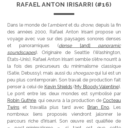
RAFAEL ANTON IRISARRI (#16)
Dans le monde de l’
ambient
et du
drone
, depuis la fin
des années 2000, Rafael Anton Irisarri propose un
voyage avec vue sur des paysages sonores denses
et panoramiques (
dense
[and]
panoramic
soundscapes
). Originaire de Seattle (Washington,
États-Unis), Rafael Anton Irisarri semble s’être nourrit à
la fois des précurseurs du minimalisme classique
(Satie, Debussy), mais aussi du
shoegaze
qui lui est un
peu plus contemporain. Son travail de production fait
penser à celui de
Kevin Shields
(
My Bloody Valentine
).
Le pont entre les deux mondes est symbolisé par
Robin Guthrie
, qui oeuvra à la production de
Cocteau
Twins
et travailla plus tard avec
Brian Eno
. Les
nombreux liens proposés viendront jalonner le
parcours riche d’Irisarri. Son œuvre est qualifiée de
« post-minimalisme », si tant est que cette